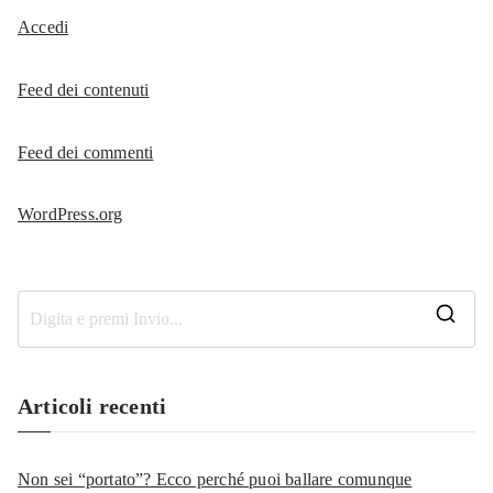
Accedi
Feed dei contenuti
Feed dei commenti
WordPress.org
R
i
c
Articoli recenti
e
r
Non sei “portato”? Ecco perché puoi ballare comunque
c