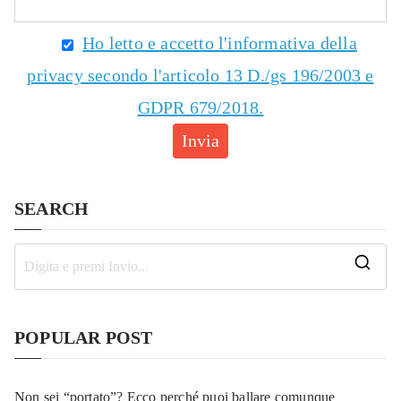
Ho letto e accetto l'informativa della
privacy secondo l'articolo 13 D./gs 196/2003 e
GDPR 679/2018.
SEARCH
R
i
c
POPULAR POST
e
r
Non sei “portato”? Ecco perché puoi ballare comunque