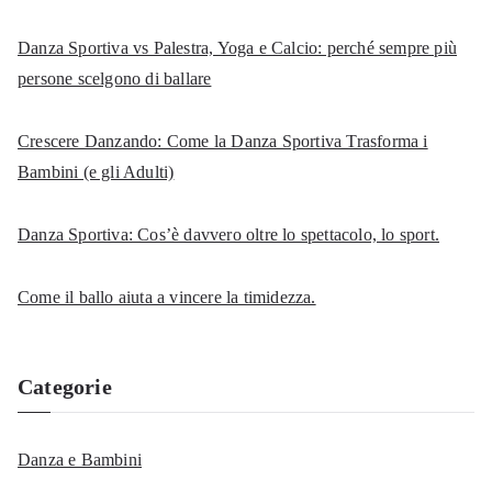
a
Danza Sportiva vs Palestra, Yoga e Calcio: perché sempre più
p
persone scelgono di ballare
e
r
Crescere Danzando: Come la Danza Sportiva Trasforma i
:
Bambini (e gli Adulti)
Danza Sportiva: Cos’è davvero oltre lo spettacolo, lo sport.
Come il ballo aiuta a vincere la timidezza.
Categorie
Danza e Bambini