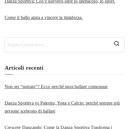
Danza Sportiva: Cos’è davvero oltre lo spettacolo, lo sport.
Come il ballo aiuta a vincere la timidezza.
R
i
c
Articoli recenti
e
r
Non sei “portato”? Ecco perché puoi ballare comunque
c
a
Danza Sportiva vs Palestra, Yoga e Calcio: perché sempre più
p
persone scelgono di ballare
e
r
Crescere Danzando: Come la Danza Sportiva Trasforma i
: