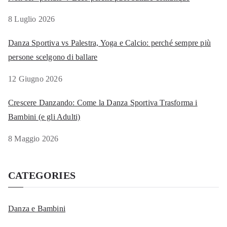
c
a
8 Luglio 2026
p
Danza Sportiva vs Palestra, Yoga e Calcio: perché sempre più
e
persone scelgono di ballare
r
:
12 Giugno 2026
Crescere Danzando: Come la Danza Sportiva Trasforma i
Bambini (e gli Adulti)
8 Maggio 2026
CATEGORIES
Danza e Bambini