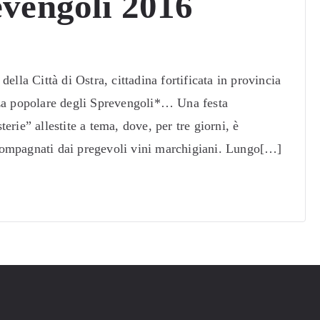
evengoli 2016
ella Città di Ostra, cittadina fortificata in provincia
nza popolare degli Sprevengoli*… Una festa
rie” allestite a tema, dove, per tre giorni, è
accompagnati dai pregevoli vini marchigiani. Lungo[…]