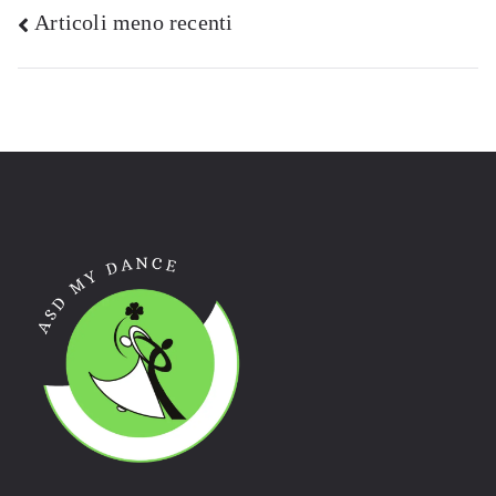
Navigazione
Articoli meno recenti
articoli