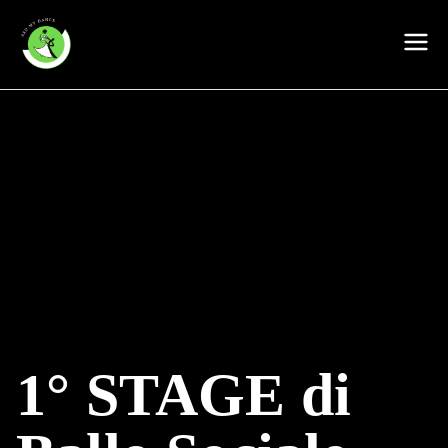
Vai
al
My Dance Asd
contenuto
1° STAGE di