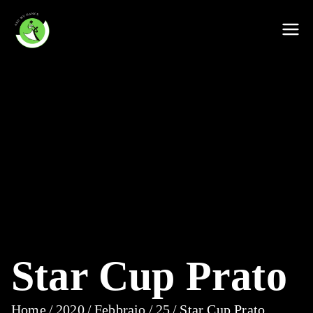
Vai
al
My Dance Asd
contenuto
Star Cup Prato
Home
2020
Febbraio
25
Star Cup Prato