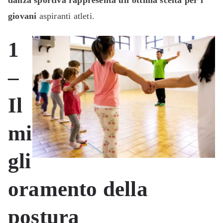
danza sportiva rappresenta un’ottima scelta per i
giovani
aspiranti atleti.
1
–
Il
mi
gli
oramento della
postura