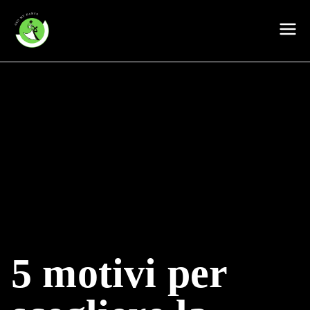
Vai
al
My Dance Asd
contenuto
5 motivi per