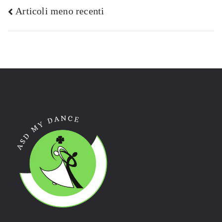
Navigazione
Articoli meno recenti
articoli