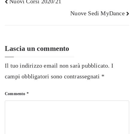
Navigazione
Nuovi Corsi 2020/21
Nuove Sedi MyDance
articoli
Lascia un commento
Il tuo indirizzo email non sarà pubblicato.
I
campi obbligatori sono contrassegnati
*
Commento
*